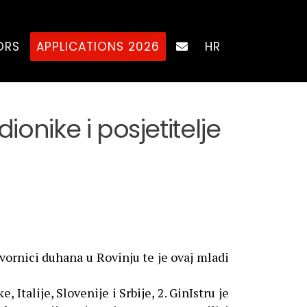
ORS
APPLICATIONS 2026
HR
onike i posjetitelje
 tvornici duhana u Rovinju te je ovaj mladi
, Italije, Slovenije i Srbije, 2. GinIstru je