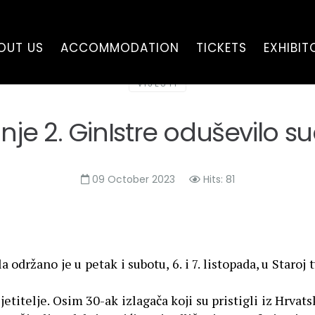
OUT US
ACCOMMODATION
TICKETS
EXHIBIT
VIJESTI
 2. GinIstre oduševilo sudi
09 October 2023
Hits: 81
održano je u petak i subotu, 6. i 7. listopada, u Staroj
etitelje. Osim 30-ak izlagača koji su pristigli iz Hrvatske