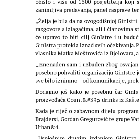
obišlo i više od 1500 posjetitelja koji
zanimljiva predavanja, panel rasprave te
„Želja je bila da na ovogodišnjoj GinIstri
razgovore s izlagačima, ali i članovima 
će upravo to biti cilj GinIstre i u budu
GinIstra protekla iznad svih očekivanja. P
vlasnika Matka Meštrovića iz Bjelovara, a
„Iznenađen sam i uzbuđen zbog osvajanja
posebno pohvaliti organizaciju GinIstre j
sve bilo iznimno – od komunikacije, preko
Dodajmo još kako je posebnu čar GinIstr
proizvođača Count&#39;s drinks iz Kaštel
Kada je riječ o zabavnom dijelu programa
Brajdersi, Gordan Gregurović te grupe Vat
Urban&4.
„Uspješnim drugim izdanjem GinIstre 