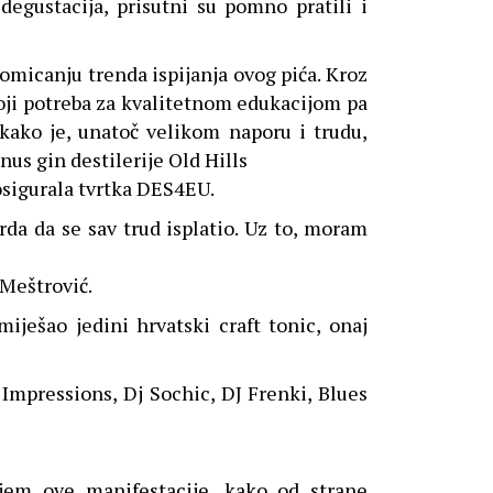
degustacija, prisutni su pomno pratili i
promicanju trenda ispijanja ovog pića. Kroz
toji potreba za kvalitetnom edukacijom pa
i kako je, unatoč velikom naporu i trudu,
nus gin destilerije Old Hills
 osigurala tvrtka DES4EU.
da da se sav trud isplatio. Uz to, moram
 Meštrović.
iješao jedini hrvatski craft tonic, onaj
 Impressions, Dj Sochic, DJ Frenki, Blues
jem ove manifestacije, kako od strane