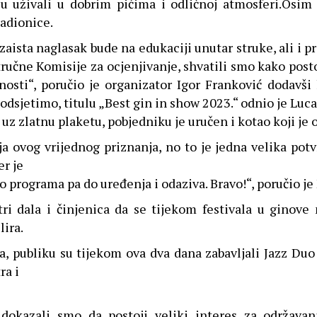
 su uživali u dobrim pićima i odličnoj atmosferi.Osim 
radionice.
 zaista naglasak bude na edukaciji unutar struke, ali i 
stručne Komisije za ocjenjivanje, shvatili smo kako pos
ćnosti“, poručio je organizator Igor Franković dodavš
odsjetimo, titulu „Best gin in show 2023.“ odnio je Luca
 uz zlatnu plaketu, pobjedniku je uručen i kotao koji je
 ovog vrijednog priznanja, no to je jedna velika potvr
er je
 programa pa do uređenja i odaziva. Bravo!“, poručio je
i dala i činjenica da se tijekom festivala u ginove m
ira.
, publiku su tijekom ova dva dana zabavljali Jazz Duo
ra i
dokazali smo da postoji veliki interes za održavan