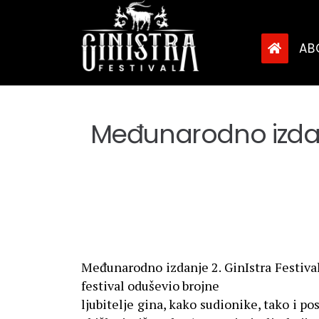
AB
Međunarodno izdanje
Međunarodno izdanje 2. GinIstra Festivala 
festival oduševio brojne
ljubitelje gina, kako sudionike, tako i posj