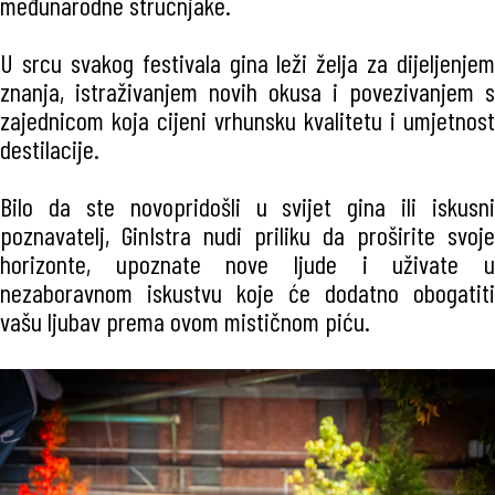
međunarodne stručnjake.
U srcu svakog festivala gina leži želja za dijeljenjem
znanja, istraživanjem novih okusa i povezivanjem s
zajednicom koja cijeni vrhunsku kvalitetu i umjetnost
destilacije.
Bilo da ste novopridošli u svijet gina ili iskusni
poznavatelj, GinIstra nudi priliku da proširite svoje
horizonte, upoznate nove ljude i uživate u
nezaboravnom iskustvu koje će dodatno obogatiti
vašu ljubav prema ovom mističnom piću.