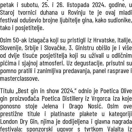
petak i subotu, 25. i 26. listopada 2024. godine, u
Staroj tvornici duhana u Rovinju te je ovaj mladi
festival oduševio brojne ljubitelje gina, kako sudionike,
tako i posjetitelje.
Osim 50-ak izlagača koji su pristigli iz Hrvatske, Italije,
Slovenije, Srbije i Slovačke, 3. GinIstru obišlo je i više
od dvije tisuće posjetitelja koji su uživali u odličnim
pićima i sjajnoj atmosferi. Uz degustacije, prisutni su
pomno pratili i zanimljiva predavanja, panel rasprave i
masterclassove.
Titulu „Best gin in show 2024.“ odnio je Poetica Olive
gin proizvođača Poetica Distillery iz Vrgorca iza koje
ponosno stoje Jelena i Drago Nosić. Osim ove
prestižne titule i platinaste plakete u kategoriji
London Dry Gin, njima je dodijeljena i glavna nagrada
festivala: sponzorski ugovor s tvrtkom Valalta iz