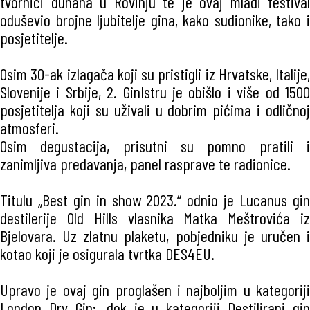
tvornici duhana u Rovinju te je ovaj mladi festival
oduševio brojne ljubitelje gina, kako sudionike, tako i
posjetitelje.
Osim 30-ak izlagača koji su pristigli iz Hrvatske, Italije,
Slovenije i Srbije, 2. GinIstru je obišlo i više od 1500
posjetitelja koji su uživali u dobrim pićima i odličnoj
atmosferi.
Osim degustacija, prisutni su pomno pratili i
zanimljiva predavanja, panel rasprave te radionice.
Titulu „Best gin in show 2023.“ odnio je Lucanus gin
destilerije Old Hills vlasnika Matka Meštrovića iz
Bjelovara. Uz zlatnu plaketu, pobjedniku je uručen i
kotao koji je osigurala tvrtka DES4EU.
Upravo je ovaj gin proglašen i najboljim u kategoriji
London Dry Gin;, dok je u kategoriji Destilirani gin