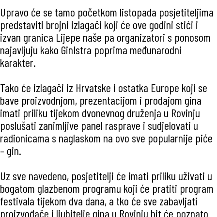
Upravo će se tamo početkom listopada posjetiteljima
predstaviti brojni izlagači koji će ove godini stići i
izvan granica Lijepe naše pa organizatori s ponosom
najavljuju kako GinIstra poprima međunarodni
karakter.
Tako će izlagači iz Hrvatske i ostatka Europe koji se
bave proizvodnjom, prezentacijom i prodajom gina
imati priliku tijekom dvonevnog druženja u Rovinju
poslušati zanimljive panel rasprave i sudjelovati u
radionicama s naglaskom na ovo sve popularnije piće
– gin.
Uz sve navedeno, posjetitelji će imati priliku uživati u
bogatom glazbenom programu koji će pratiti program
festivala tijekom dva dana, a tko će sve zabavljati
proizvođače i ljubitelje gina u Rovinju bit će poznato