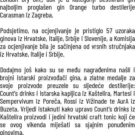
najboljim proglašen gin Orange turbo destilerije
Carasman iz Zagreba.
Podsjetimo, na ocjenjivanje je pristiglo 57 uzoraka
ginova iz Hrvatske, Italije, Srbije i Slovenije, a Komisija
za ocjenjivanje bila je sačinjena od vrsnih stručnjaka
iz Hrvatske, Italije i Srbije.
Dodajmo još kako su se među nagrađenima našli i
brojni istarski proizvođači gina, a zlatne medalje za
svoje proizvode preuzele su sljedeće destilerije:
Count's drinks i Istarska kapljica iz Kaštelira, Martesi i
Sempervivum iz Poreča, Rossi iz Vižinade te AurA iz
Buzeta. Vrijedi istaknuti kako upravo Count's drinks iz
Kaštelira proizvodi i jedini hrvatski craft tonic koji će
se ovog vikenda miješati sa sjajnim ponuđenim
ginovima.