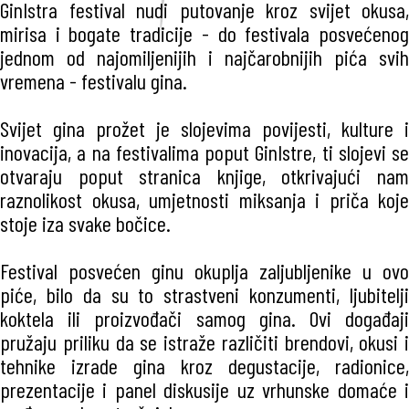
GinIstra festival nudi putovanje kroz svijet okusa,
mirisa i bogate tradicije - do festivala posvećenog
jednom od najomiljenijih i najčarobnijih pića svih
vremena - festivalu gina.
Svijet gina prožet je slojevima povijesti, kulture i
inovacija, a na festivalima poput GinIstre, ti slojevi se
otvaraju poput stranica knjige, otkrivajući nam
raznolikost okusa, umjetnosti miksanja i priča koje
stoje iza svake bočice.
Festival posvećen ginu okuplja zaljubljenike u ovo
piće, bilo da su to strastveni konzumenti, ljubitelji
koktela ili proizvođači samog gina. Ovi događaji
pružaju priliku da se istraže različiti brendovi, okusi i
tehnike izrade gina kroz degustacije, radionice,
prezentacije i panel diskusije uz vrhunske domaće i