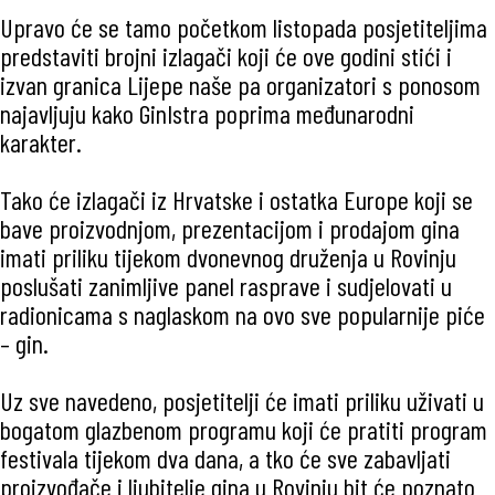
Upravo će se tamo početkom listopada posjetiteljima
predstaviti brojni izlagači koji će ove godini stići i
izvan granica Lijepe naše pa organizatori s ponosom
najavljuju kako GinIstra poprima međunarodni
karakter.
Tako će izlagači iz Hrvatske i ostatka Europe koji se
bave proizvodnjom, prezentacijom i prodajom gina
imati priliku tijekom dvonevnog druženja u Rovinju
poslušati zanimljive panel rasprave i sudjelovati u
radionicama s naglaskom na ovo sve popularnije piće
– gin.
Uz sve navedeno, posjetitelji će imati priliku uživati u
bogatom glazbenom programu koji će pratiti program
festivala tijekom dva dana, a tko će sve zabavljati
proizvođače i ljubitelje gina u Rovinju bit će poznato