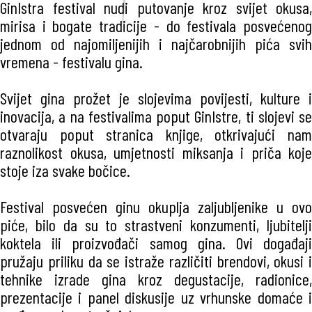
GinIstra festival nudi putovanje kroz svijet okusa,
mirisa i bogate tradicije - do festivala posvećenog
jednom od najomiljenijih i najčarobnijih pića svih
vremena - festivalu gina.
Svijet gina prožet je slojevima povijesti, kulture i
inovacija, a na festivalima poput GinIstre, ti slojevi se
otvaraju poput stranica knjige, otkrivajući nam
raznolikost okusa, umjetnosti miksanja i priča koje
stoje iza svake bočice.
Festival posvećen ginu okuplja zaljubljenike u ovo
piće, bilo da su to strastveni konzumenti, ljubitelji
koktela ili proizvođači samog gina. Ovi događaji
pružaju priliku da se istraže različiti brendovi, okusi i
tehnike izrade gina kroz degustacije, radionice,
prezentacije i panel diskusije uz vrhunske domaće i