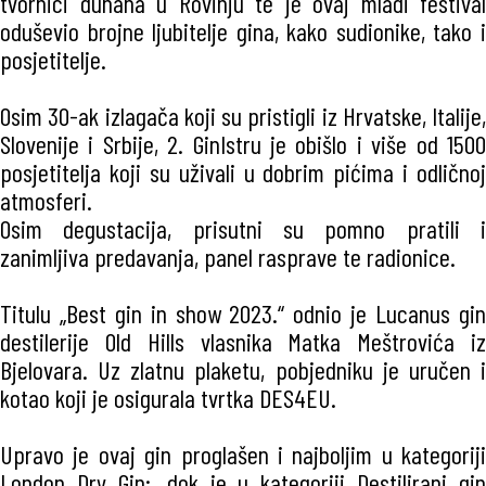
tvornici duhana u Rovinju te je ovaj mladi festival
oduševio brojne ljubitelje gina, kako sudionike, tako i
posjetitelje.
Osim 30-ak izlagača koji su pristigli iz Hrvatske, Italije,
Slovenije i Srbije, 2. GinIstru je obišlo i više od 1500
posjetitelja koji su uživali u dobrim pićima i odličnoj
atmosferi.
Osim degustacija, prisutni su pomno pratili i
zanimljiva predavanja, panel rasprave te radionice.
Titulu „Best gin in show 2023.“ odnio je Lucanus gin
destilerije Old Hills vlasnika Matka Meštrovića iz
Bjelovara. Uz zlatnu plaketu, pobjedniku je uručen i
kotao koji je osigurala tvrtka DES4EU.
Upravo je ovaj gin proglašen i najboljim u kategoriji
London Dry Gin;, dok je u kategoriji Destilirani gin