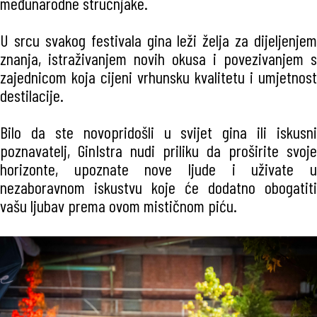
međunarodne stručnjake.
U srcu svakog festivala gina leži želja za dijeljenjem
znanja, istraživanjem novih okusa i povezivanjem s
zajednicom koja cijeni vrhunsku kvalitetu i umjetnost
destilacije.
Bilo da ste novopridošli u svijet gina ili iskusni
poznavatelj, GinIstra nudi priliku da proširite svoje
horizonte, upoznate nove ljude i uživate u
nezaboravnom iskustvu koje će dodatno obogatiti
vašu ljubav prema ovom mističnom piću.