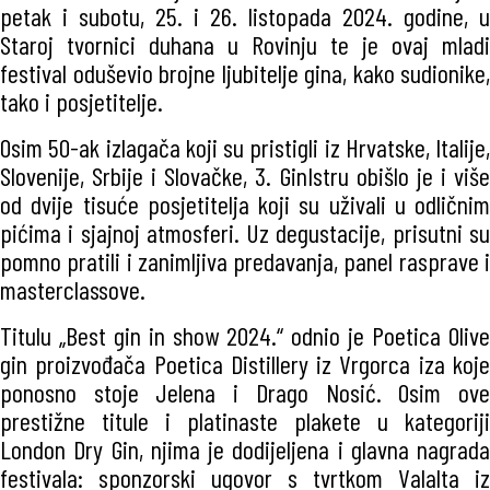
petak i subotu, 25. i 26. listopada 2024. godine, u
Staroj tvornici duhana u Rovinju te je ovaj mladi
festival oduševio brojne ljubitelje gina, kako sudionike,
tako i posjetitelje.
Osim 50-ak izlagača koji su pristigli iz Hrvatske, Italije,
Slovenije, Srbije i Slovačke, 3. GinIstru obišlo je i više
od dvije tisuće posjetitelja koji su uživali u odličnim
pićima i sjajnoj atmosferi. Uz degustacije, prisutni su
pomno pratili i zanimljiva predavanja, panel rasprave i
masterclassove.
Titulu „Best gin in show 2024.“ odnio je Poetica Olive
gin proizvođača Poetica Distillery iz Vrgorca iza koje
ponosno stoje Jelena i Drago Nosić. Osim ove
prestižne titule i platinaste plakete u kategoriji
London Dry Gin, njima je dodijeljena i glavna nagrada
festivala: sponzorski ugovor s tvrtkom Valalta iz