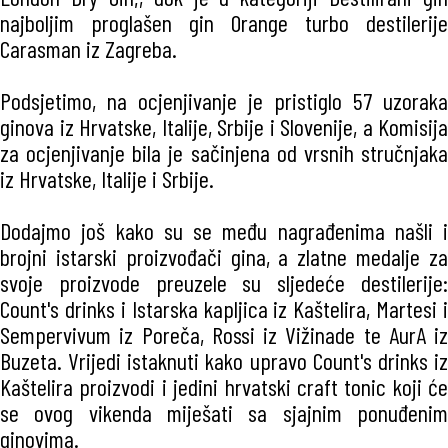
najboljim proglašen gin Orange turbo destilerije
Carasman iz Zagreba.
Podsjetimo, na ocjenjivanje je pristiglo 57 uzoraka
ginova iz Hrvatske, Italije, Srbije i Slovenije, a Komisija
za ocjenjivanje bila je sačinjena od vrsnih stručnjaka
iz Hrvatske, Italije i Srbije.
Dodajmo još kako su se među nagrađenima našli i
brojni istarski proizvođači gina, a zlatne medalje za
svoje proizvode preuzele su sljedeće destilerije:
Count's drinks i Istarska kapljica iz Kaštelira, Martesi i
Sempervivum iz Poreča, Rossi iz Vižinade te AurA iz
Buzeta. Vrijedi istaknuti kako upravo Count's drinks iz
Kaštelira proizvodi i jedini hrvatski craft tonic koji će
se ovog vikenda miješati sa sjajnim ponuđenim
ginovima.