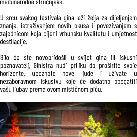
međunarodne stručnjake.
U srcu svakog festivala gina leži želja za dijeljenjem
znanja, istraživanjem novih okusa i povezivanjem s
zajednicom koja cijeni vrhunsku kvalitetu i umjetnost
destilacije.
Bilo da ste novopridošli u svijet gina ili iskusni
poznavatelj, GinIstra nudi priliku da proširite svoje
horizonte, upoznate nove ljude i uživate u
nezaboravnom iskustvu koje će dodatno obogatiti
vašu ljubav prema ovom mističnom piću.