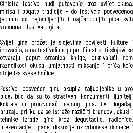
GinIstra festival nudi putovanje kroz svijet okusa,
mirisa i bogate tradicije - do festivala posvećenog
jednom od najomiljenijih i najčarobnijih pića svih
vremena - festivalu gina.
Svijet gina prožet je slojevima povijesti, kulture i
inovacija, a na festivalima poput GinIstre, ti slojevi se
otvaraju poput stranica knjige, otkrivajući nam
raznolikost okusa, umjetnosti miksanja i priča koje
stoje iza svake bočice.
Festival posvećen ginu okuplja zaljubljenike u ovo
piće, bilo da su to strastveni konzumenti, ljubitelji
koktela ili proizvođači samog gina. Ovi događaji
pružaju priliku da se istraže različiti brendovi, okusi i
tehnike izrade gina kroz degustacije, radionice,
prezentacije i panel diskusije uz vrhunske domaće i