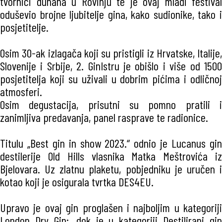
tvornici duhana u Rovinju te je ovaj mladi festival
oduševio brojne ljubitelje gina, kako sudionike, tako i
posjetitelje.
Osim 30-ak izlagača koji su pristigli iz Hrvatske, Italije,
Slovenije i Srbije, 2. GinIstru je obišlo i više od 1500
posjetitelja koji su uživali u dobrim pićima i odličnoj
atmosferi.
Osim degustacija, prisutni su pomno pratili i
zanimljiva predavanja, panel rasprave te radionice.
Titulu „Best gin in show 2023.“ odnio je Lucanus gin
destilerije Old Hills vlasnika Matka Meštrovića iz
Bjelovara. Uz zlatnu plaketu, pobjedniku je uručen i
kotao koji je osigurala tvrtka DES4EU.
Upravo je ovaj gin proglašen i najboljim u kategoriji
London Dry Gin;, dok je u kategoriji Destilirani gin