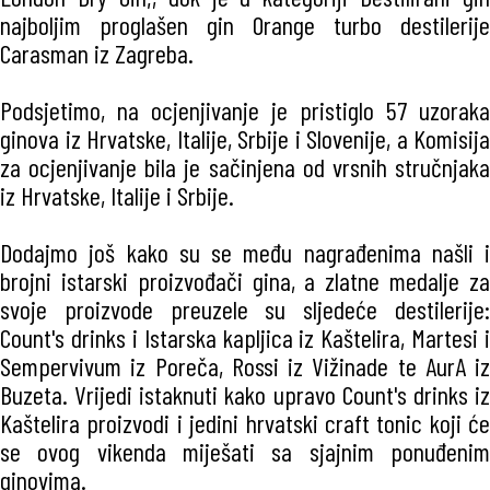
najboljim proglašen gin Orange turbo destilerije
Carasman iz Zagreba.
Podsjetimo, na ocjenjivanje je pristiglo 57 uzoraka
ginova iz Hrvatske, Italije, Srbije i Slovenije, a Komisija
za ocjenjivanje bila je sačinjena od vrsnih stručnjaka
iz Hrvatske, Italije i Srbije.
Dodajmo još kako su se među nagrađenima našli i
brojni istarski proizvođači gina, a zlatne medalje za
svoje proizvode preuzele su sljedeće destilerije:
Count's drinks i Istarska kapljica iz Kaštelira, Martesi i
Sempervivum iz Poreča, Rossi iz Vižinade te AurA iz
Buzeta. Vrijedi istaknuti kako upravo Count's drinks iz
Kaštelira proizvodi i jedini hrvatski craft tonic koji će
se ovog vikenda miješati sa sjajnim ponuđenim
ginovima.