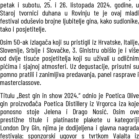
petak i subotu, 25. i 26. listopada 2024. godine, u
Staroj tvornici duhana u Rovinju te je ovaj mladi
festival oduševio brojne ljubitelje gina, kako sudionike,
tako i posjetitelje.
Osim 50-ak izlagača koji su pristigli iz Hrvatske, Italije,
Slovenije, Srbije i Slovačke, 3. GinIstru obišlo je i više
od dvije tisuće posjetitelja koji su uživali u odličnim
pićima i sjajnoj atmosferi. Uz degustacije, prisutni su
pomno pratili i zanimljiva predavanja, panel rasprave i
masterclassove.
Titulu „Best gin in show 2024.“ odnio je Poetica Olive
gin proizvođača Poetica Distillery iz Vrgorca iza koje
ponosno stoje Jelena i Drago Nosić. Osim ove
prestižne titule i platinaste plakete u kategoriji
London Dry Gin, njima je dodijeljena i glavna nagrada
festivala: sponzorski ugovor s tvrtkom Valalta iz