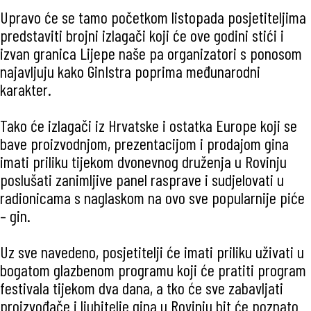
Upravo će se tamo početkom listopada posjetiteljima
predstaviti brojni izlagači koji će ove godini stići i
izvan granica Lijepe naše pa organizatori s ponosom
najavljuju kako GinIstra poprima međunarodni
karakter.
Tako će izlagači iz Hrvatske i ostatka Europe koji se
bave proizvodnjom, prezentacijom i prodajom gina
imati priliku tijekom dvonevnog druženja u Rovinju
poslušati zanimljive panel rasprave i sudjelovati u
radionicama s naglaskom na ovo sve popularnije piće
– gin.
Uz sve navedeno, posjetitelji će imati priliku uživati u
bogatom glazbenom programu koji će pratiti program
festivala tijekom dva dana, a tko će sve zabavljati
proizvođače i ljubitelje gina u Rovinju bit će poznato