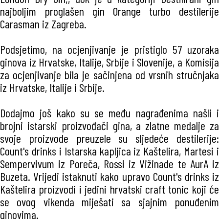
najboljim proglašen gin Orange turbo destilerije
Carasman iz Zagreba.
Podsjetimo, na ocjenjivanje je pristiglo 57 uzoraka
ginova iz Hrvatske, Italije, Srbije i Slovenije, a Komisija
za ocjenjivanje bila je sačinjena od vrsnih stručnjaka
iz Hrvatske, Italije i Srbije.
Dodajmo još kako su se među nagrađenima našli i
brojni istarski proizvođači gina, a zlatne medalje za
svoje proizvode preuzele su sljedeće destilerije:
Count's drinks i Istarska kapljica iz Kaštelira, Martesi i
Sempervivum iz Poreča, Rossi iz Vižinade te AurA iz
Buzeta. Vrijedi istaknuti kako upravo Count's drinks iz
Kaštelira proizvodi i jedini hrvatski craft tonic koji će
se ovog vikenda miješati sa sjajnim ponuđenim
ginovima.