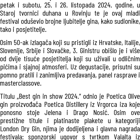
petak i subotu, 25. i 26. listopada 2024. godine, u
Staroj tvornici duhana u Rovinju te je ovaj mladi
festival oduševio brojne ljubitelje gina, kako sudionike,
tako i posjetitelje.
Osim 50-ak izlagača koji su pristigli iz Hrvatske, Italije,
Slovenije, Srbije i Slovačke, 3. GinIstru obišlo je i više
od dvije tisuće posjetitelja koji su uživali u odličnim
pićima i sjajnoj atmosferi. Uz degustacije, prisutni su
pomno pratili i zanimljiva predavanja, panel rasprave i
masterclassove.
Titulu „Best gin in show 2024.“ odnio je Poetica Olive
gin proizvođača Poetica Distillery iz Vrgorca iza koje
ponosno stoje Jelena i Drago Nosić. Osim ove
prestižne titule i platinaste plakete u kategoriji
London Dry Gin, njima je dodijeljena i glavna nagrada
festivala: sponzorski ugovor s tvrtkom Valalta iz