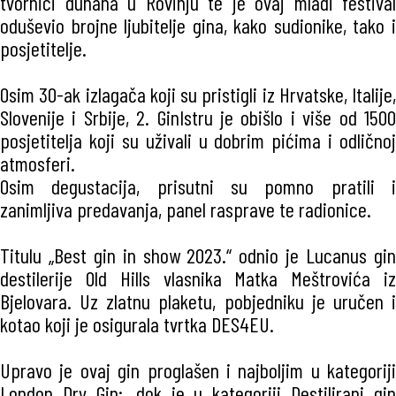
tvornici duhana u Rovinju te je ovaj mladi festival
oduševio brojne ljubitelje gina, kako sudionike, tako i
posjetitelje.
Osim 30-ak izlagača koji su pristigli iz Hrvatske, Italije,
Slovenije i Srbije, 2. GinIstru je obišlo i više od 1500
posjetitelja koji su uživali u dobrim pićima i odličnoj
atmosferi.
Osim degustacija, prisutni su pomno pratili i
zanimljiva predavanja, panel rasprave te radionice.
Titulu „Best gin in show 2023.“ odnio je Lucanus gin
destilerije Old Hills vlasnika Matka Meštrovića iz
Bjelovara. Uz zlatnu plaketu, pobjedniku je uručen i
kotao koji je osigurala tvrtka DES4EU.
Upravo je ovaj gin proglašen i najboljim u kategoriji
London Dry Gin;, dok je u kategoriji Destilirani gin