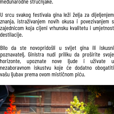
međunarodne stručnjake.
U srcu svakog festivala gina leži želja za dijeljenjem
znanja, istraživanjem novih okusa i povezivanjem s
zajednicom koja cijeni vrhunsku kvalitetu i umjetnost
destilacije.
Bilo da ste novopridošli u svijet gina ili iskusni
poznavatelj, GinIstra nudi priliku da proširite svoje
horizonte, upoznate nove ljude i uživate u
nezaboravnom iskustvu koje će dodatno obogatiti
vašu ljubav prema ovom mističnom piću.