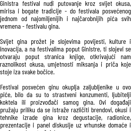
GinIstra festival nudi putovanje kroz svijet okusa,
mirisa i bogate tradicije - do festivala posvećenog
jednom od najomiljenijih i najčarobnijih pića svih
vremena - festivalu gina.
Svijet gina prožet je slojevima povijesti, kulture i
inovacija, a na festivalima poput GinIstre, ti slojevi se
otvaraju poput stranica knjige, otkrivajući nam
raznolikost okusa, umjetnosti miksanja i priča koje
stoje iza svake bočice.
Festival posvećen ginu okuplja zaljubljenike u ovo
piće, bilo da su to strastveni konzumenti, ljubitelji
koktela ili proizvođači samog gina. Ovi događaji
pružaju priliku da se istraže različiti brendovi, okusi i
tehnike izrade gina kroz degustacije, radionice,
prezentacije i panel diskusije uz vrhunske domaće i