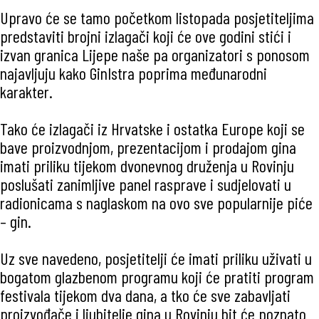
Upravo će se tamo početkom listopada posjetiteljima
predstaviti brojni izlagači koji će ove godini stići i
izvan granica Lijepe naše pa organizatori s ponosom
najavljuju kako GinIstra poprima međunarodni
karakter.
Tako će izlagači iz Hrvatske i ostatka Europe koji se
bave proizvodnjom, prezentacijom i prodajom gina
imati priliku tijekom dvonevnog druženja u Rovinju
poslušati zanimljive panel rasprave i sudjelovati u
radionicama s naglaskom na ovo sve popularnije piće
– gin.
Uz sve navedeno, posjetitelji će imati priliku uživati u
bogatom glazbenom programu koji će pratiti program
festivala tijekom dva dana, a tko će sve zabavljati
proizvođače i ljubitelje gina u Rovinju bit će poznato