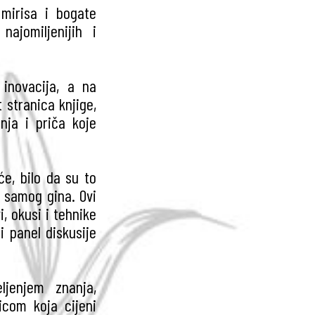
 mirisa i bogate
ajomiljenijih i
 inovacija, a na
t stranica knjige,
nja i priča koje
će, bilo da su to
či samog gina. Ovi
i, okusi i tehnike
i panel diskusije
ljenjem znanja,
icom koja cijeni