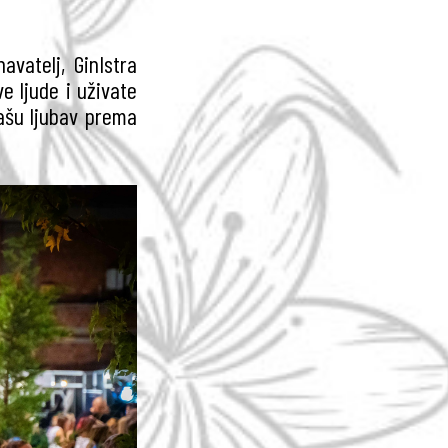
avatelj, GinIstra
e ljude i uživate
ašu ljubav prema