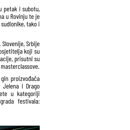
u petak i subotu,
na u Rovinju te je
 sudionike, tako i
, Slovenije, Srbije
osjetitelja koji su
acije, prisutni su
i masterclassove.
e gin proizvođača
e Jelena i Drago
ete u kategoriji
rada festivala: