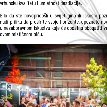
vrhunsku kvalitetu i umjetnost destilacije.
Bilo da ste novopridošli u svijet gina ili iskusni pozn
nudi priliku da proširite svoje horizonte, upoznate nov
u nezaboravnom iskustvu koje će dodatno obogatiti v
ovom mističnom piću.