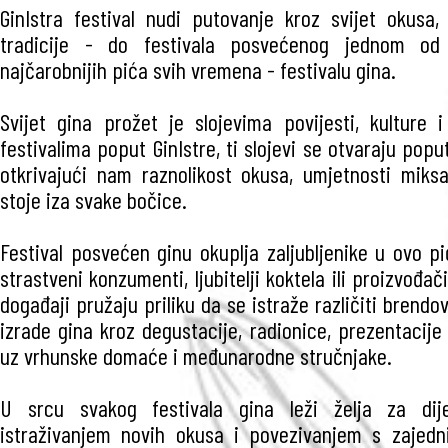
GinIstra festival nudi putovanje kroz svijet okusa,
tradicije - do festivala posvećenog jednom od n
najčarobnijih pića svih vremena - festivalu gina.
Svijet gina prožet je slojevima povijesti, kulture i
festivalima poput GinIstre, ti slojevi se otvaraju popu
otkrivajući nam raznolikost okusa, umjetnosti miksa
stoje iza svake bočice.
Festival posvećen ginu okuplja zaljubljenike u ovo pi
strastveni konzumenti, ljubitelji koktela ili proizvođa
događaji pružaju priliku da se istraže različiti brendov
izrade gina kroz degustacije, radionice, prezentacije 
uz vrhunske domaće i međunarodne stručnjake.
U srcu svakog festivala gina leži želja za dije
istraživanjem novih okusa i povezivanjem s zajedn