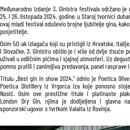
Međunarodno izdanje 3. GinIstra festivala održano je 
25. i 26. listopada 2024. godine, u Staroj tvornici duha
ovaj mladi festival oduševio brojne ljubitelje gina, kako
posjetitelje.
Osim 50-ak izlagača koji su pristigli iz Hrvatske, Italije
i Slovačke, 3. GinIstru obišlo je i više od dvije tisuće p
uživali u odličnim pićima i sjajnoj atmosferi. Uz degust
pomno pratili i zanimljiva predavanja, panel rasprave 
Titulu „Best gin in show 2024.“ odnio je Poetica Oliv
Poetica Distillery iz Vrgorca iza koje ponosno stoj
Nosić. Osim ove prestižne titule i platinaste plak
London Dry Gin, njima je dodijeljena i glavna nag
sponzorski ugovor s tvrtkom Valalta iz Rovinja.