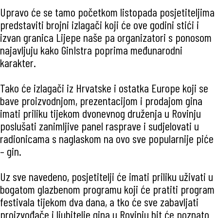
Upravo će se tamo početkom listopada posjetiteljima
predstaviti brojni izlagači koji će ove godini stići i
izvan granica Lijepe naše pa organizatori s ponosom
najavljuju kako GinIstra poprima međunarodni
karakter.
Tako će izlagači iz Hrvatske i ostatka Europe koji se
bave proizvodnjom, prezentacijom i prodajom gina
imati priliku tijekom dvonevnog druženja u Rovinju
poslušati zanimljive panel rasprave i sudjelovati u
radionicama s naglaskom na ovo sve popularnije piće
– gin.
Uz sve navedeno, posjetitelji će imati priliku uživati u
bogatom glazbenom programu koji će pratiti program
festivala tijekom dva dana, a tko će sve zabavljati
proizvođače i ljubitelje gina u Rovinju bit će poznato