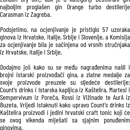
najboljim proglašen gin Orange turbo destilerije
Carasman iz Zagreba.
Podsjetimo, na ocjenjivanje je pristiglo 57 uzoraka
ginova iz Hrvatske, Italije, Srbije i Slovenije, a Komisija
za ocjenjivanje bila je sačinjena od vrsnih stručnjaka
iz Hrvatske, Italije i Srbije.
Dodajmo još kako su se među nagrađenima našli i
brojni istarski proizvođači gina, a zlatne medalje za
svoje proizvode preuzele su sljedeće destilerije:
Count's drinks i Istarska kapljica iz Kaštelira, Martesi i
Sempervivum iz Poreča, Rossi iz Vižinade te AurA iz
Buzeta. Vrijedi istaknuti kako upravo Count's drinks iz
Kaštelira proizvodi i jedini hrvatski craft tonic koji će
se ovog vikenda miješati sa sjajnim ponuđenim
ginovima.