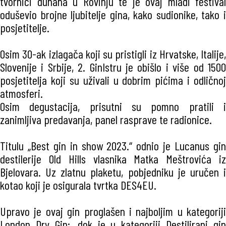
tvornici duhana u Rovinju te je ovaj mladi festival
oduševio brojne ljubitelje gina, kako sudionike, tako i
posjetitelje.
Osim 30-ak izlagača koji su pristigli iz Hrvatske, Italije,
Slovenije i Srbije, 2. GinIstru je obišlo i više od 1500
posjetitelja koji su uživali u dobrim pićima i odličnoj
atmosferi.
Osim degustacija, prisutni su pomno pratili i
zanimljiva predavanja, panel rasprave te radionice.
Titulu „Best gin in show 2023.“ odnio je Lucanus gin
destilerije Old Hills vlasnika Matka Meštrovića iz
Bjelovara. Uz zlatnu plaketu, pobjedniku je uručen i
kotao koji je osigurala tvrtka DES4EU.
Upravo je ovaj gin proglašen i najboljim u kategoriji
London Dry Gin;, dok je u kategoriji Destilirani gin