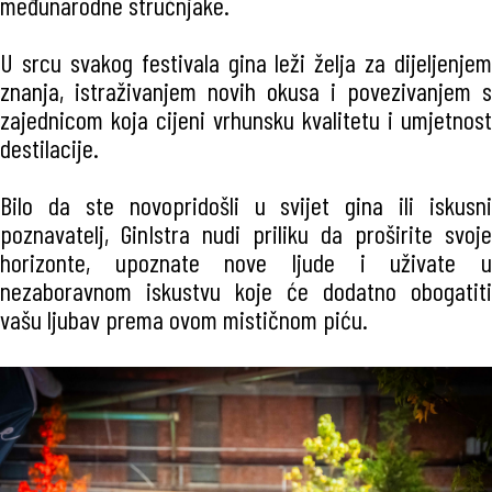
međunarodne stručnjake.
U srcu svakog festivala gina leži želja za dijeljenjem
znanja, istraživanjem novih okusa i povezivanjem s
zajednicom koja cijeni vrhunsku kvalitetu i umjetnost
destilacije.
Bilo da ste novopridošli u svijet gina ili iskusni
poznavatelj, GinIstra nudi priliku da proširite svoje
horizonte, upoznate nove ljude i uživate u
nezaboravnom iskustvu koje će dodatno obogatiti
vašu ljubav prema ovom mističnom piću.