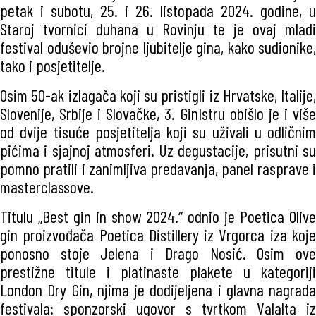
petak i subotu, 25. i 26. listopada 2024. godine, u
Staroj tvornici duhana u Rovinju te je ovaj mladi
festival oduševio brojne ljubitelje gina, kako sudionike,
tako i posjetitelje.
Osim 50-ak izlagača koji su pristigli iz Hrvatske, Italije,
Slovenije, Srbije i Slovačke, 3. GinIstru obišlo je i više
od dvije tisuće posjetitelja koji su uživali u odličnim
pićima i sjajnoj atmosferi. Uz degustacije, prisutni su
pomno pratili i zanimljiva predavanja, panel rasprave i
masterclassove.
Titulu „Best gin in show 2024.“ odnio je Poetica Olive
gin proizvođača Poetica Distillery iz Vrgorca iza koje
ponosno stoje Jelena i Drago Nosić. Osim ove
prestižne titule i platinaste plakete u kategoriji
London Dry Gin, njima je dodijeljena i glavna nagrada
festivala: sponzorski ugovor s tvrtkom Valalta iz