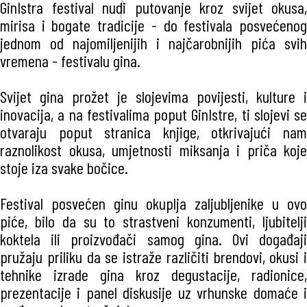
GinIstra festival nudi putovanje kroz svijet okusa,
mirisa i bogate tradicije - do festivala posvećenog
jednom od najomiljenijih i najčarobnijih pića svih
vremena - festivalu gina.
Svijet gina prožet je slojevima povijesti, kulture i
inovacija, a na festivalima poput GinIstre, ti slojevi se
otvaraju poput stranica knjige, otkrivajući nam
raznolikost okusa, umjetnosti miksanja i priča koje
stoje iza svake bočice.
Festival posvećen ginu okuplja zaljubljenike u ovo
piće, bilo da su to strastveni konzumenti, ljubitelji
koktela ili proizvođači samog gina. Ovi događaji
pružaju priliku da se istraže različiti brendovi, okusi i
tehnike izrade gina kroz degustacije, radionice,
prezentacije i panel diskusije uz vrhunske domaće i