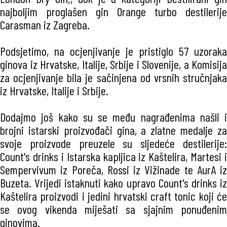
najboljim proglašen gin Orange turbo destilerije
Carasman iz Zagreba.
Podsjetimo, na ocjenjivanje je pristiglo 57 uzoraka
ginova iz Hrvatske, Italije, Srbije i Slovenije, a Komisija
za ocjenjivanje bila je sačinjena od vrsnih stručnjaka
iz Hrvatske, Italije i Srbije.
Dodajmo još kako su se među nagrađenima našli i
brojni istarski proizvođači gina, a zlatne medalje za
svoje proizvode preuzele su sljedeće destilerije:
Count's drinks i Istarska kapljica iz Kaštelira, Martesi i
Sempervivum iz Poreča, Rossi iz Vižinade te AurA iz
Buzeta. Vrijedi istaknuti kako upravo Count's drinks iz
Kaštelira proizvodi i jedini hrvatski craft tonic koji će
se ovog vikenda miješati sa sjajnim ponuđenim
ginovima.