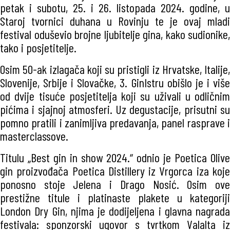
petak i subotu, 25. i 26. listopada 2024. godine, u
Staroj tvornici duhana u Rovinju te je ovaj mladi
festival oduševio brojne ljubitelje gina, kako sudionike,
tako i posjetitelje.
Osim 50-ak izlagača koji su pristigli iz Hrvatske, Italije,
Slovenije, Srbije i Slovačke, 3. GinIstru obišlo je i više
od dvije tisuće posjetitelja koji su uživali u odličnim
pićima i sjajnoj atmosferi. Uz degustacije, prisutni su
pomno pratili i zanimljiva predavanja, panel rasprave i
masterclassove.
Titulu „Best gin in show 2024.“ odnio je Poetica Olive
gin proizvođača Poetica Distillery iz Vrgorca iza koje
ponosno stoje Jelena i Drago Nosić. Osim ove
prestižne titule i platinaste plakete u kategoriji
London Dry Gin, njima je dodijeljena i glavna nagrada
festivala: sponzorski ugovor s tvrtkom Valalta iz