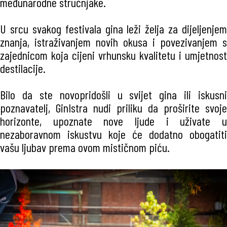
međunarodne stručnjake.
U srcu svakog festivala gina leži želja za dijeljenjem
znanja, istraživanjem novih okusa i povezivanjem s
zajednicom koja cijeni vrhunsku kvalitetu i umjetnost
destilacije.
Bilo da ste novopridošli u svijet gina ili iskusni
poznavatelj, GinIstra nudi priliku da proširite svoje
horizonte, upoznate nove ljude i uživate u
nezaboravnom iskustvu koje će dodatno obogatiti
vašu ljubav prema ovom mističnom piću.