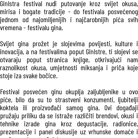
GinIstra festival nudi putovanje kroz svijet okusa,
mirisa i bogate tradicije - do festivala posvećenog
jednom od najomiljenijih i najčarobnijih pića svih
vremena - festivalu gina.
Svijet gina prožet je slojevima povijesti, kulture i
inovacija, a na festivalima poput GinIstre, ti slojevi se
otvaraju poput stranica knjige, otkrivajući nam
raznolikost okusa, umjetnosti miksanja i priča koje
stoje iza svake bočice.
Festival posvećen ginu okuplja zaljubljenike u ovo
piće, bilo da su to strastveni konzumenti, ljubitelji
koktela ili proizvođači samog gina. Ovi događaji
pružaju priliku da se istraže različiti brendovi, okusi i
tehnike izrade gina kroz degustacije, radionice,
prezentacije i panel diskusije uz vrhunske domaće i