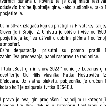
tvornici duhana u Rovinju te je ovaj mladi festival
oduševio brojne ljubitelje gina, kako sudionike, tako i
posjetitelje.
Osim 30-ak izlagača koji su pristigli iz Hrvatske, Italije,
Slovenije i Srbije, 2. GinIstru je obišlo i više od 1500
posjetitelja koji su uživali u dobrim pićima i odličnoj
atmosferi.
Osim degustacija, prisutni su pomno pratili i
zanimljiva predavanja, panel rasprave te radionice.
Titulu „Best gin in show 2023.“ odnio je Lucanus gin
destilerije Old Hills vlasnika Matka Meštrovića iz
Bjelovara. Uz zlatnu plaketu, pobjedniku je uručen i
kotao koji je osigurala tvrtka DES4EU.
Upravo je ovaj gin proglašen i najboljim u kategoriji
London Dry Gin;, dok je u kategoriji Destilirani gin