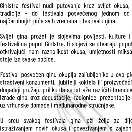
GinIstra festival nudi putovanje kroz svijet okusa,
tradicije - do festivala posvećenog jednom od n
najčarobnijih pića svih vremena - festivalu gina.
Svijet gina prožet je slojevima povijesti, kulture i
festivalima poput GinIstre, ti slojevi se otvaraju popu
otkrivajući nam raznolikost okusa, umjetnosti miksa
stoje iza svake bočice.
Festival posvećen ginu okuplja zaljubljenike u ovo pi
strastveni konzumenti, ljubitelji koktela ili proizvođa
događaji pružaju priliku da se istraže različiti brendov
izrade gina kroz degustacije, radionice, prezentacije 
uz vrhunske domaće i međunarodne stručnjake.
U srcu svakog festivala gina leži želja za dije
istraživanjem novih okusa i povezivanjem s zajedn