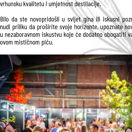
vrhunsku kvalitetu i umjetnost destilacije.
Bilo da ste novopridošli u svijet gina ili iskusni pozn
nudi priliku da proširite svoje horizonte, upoznate nov
u nezaboravnom iskustvu koje će dodatno obogatiti v
ovom mističnom piću.