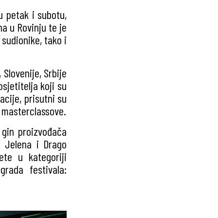
u petak i subotu,
na u Rovinju te je
 sudionike, tako i
, Slovenije, Srbije
osjetitelja koji su
acije, prisutni su
i masterclassove.
e gin proizvođača
e Jelena i Drago
ete u kategoriji
rada festivala: