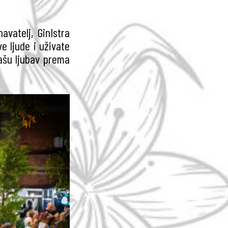
avatelj, GinIstra
e ljude i uživate
ašu ljubav prema