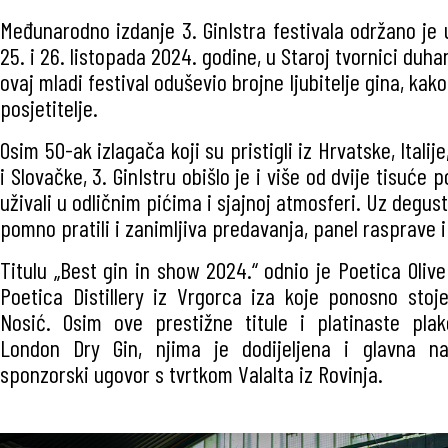
Međunarodno izdanje 3. GinIstra festivala održano je 
25. i 26. listopada 2024. godine, u Staroj tvornici duha
ovaj mladi festival oduševio brojne ljubitelje gina, kako
posjetitelje.
Osim 50-ak izlagača koji su pristigli iz Hrvatske, Italije
i Slovačke, 3. GinIstru obišlo je i više od dvije tisuće p
uživali u odličnim pićima i sjajnoj atmosferi. Uz degust
pomno pratili i zanimljiva predavanja, panel rasprave 
Titulu „Best gin in show 2024.“ odnio je Poetica Oliv
Poetica Distillery iz Vrgorca iza koje ponosno stoj
Nosić. Osim ove prestižne titule i platinaste plak
London Dry Gin, njima je dodijeljena i glavna nag
sponzorski ugovor s tvrtkom Valalta iz Rovinja.