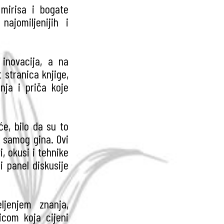
 mirisa i bogate
ajomiljenijih i
 inovacija, a na
t stranica knjige,
nja i priča koje
će, bilo da su to
či samog gina. Ovi
i, okusi i tehnike
i panel diskusije
ljenjem znanja,
icom koja cijeni