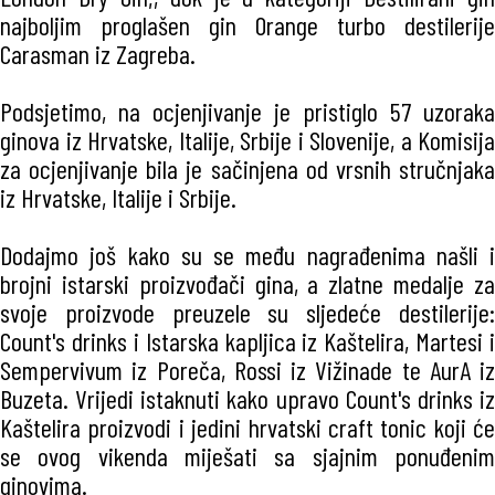
najboljim proglašen gin Orange turbo destilerije
Carasman iz Zagreba.
Podsjetimo, na ocjenjivanje je pristiglo 57 uzoraka
ginova iz Hrvatske, Italije, Srbije i Slovenije, a Komisija
za ocjenjivanje bila je sačinjena od vrsnih stručnjaka
iz Hrvatske, Italije i Srbije.
Dodajmo još kako su se među nagrađenima našli i
brojni istarski proizvođači gina, a zlatne medalje za
svoje proizvode preuzele su sljedeće destilerije:
Count's drinks i Istarska kapljica iz Kaštelira, Martesi i
Sempervivum iz Poreča, Rossi iz Vižinade te AurA iz
Buzeta. Vrijedi istaknuti kako upravo Count's drinks iz
Kaštelira proizvodi i jedini hrvatski craft tonic koji će
se ovog vikenda miješati sa sjajnim ponuđenim
ginovima.