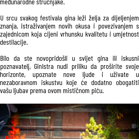
međunarodne stručnjake.
U srcu svakog festivala gina leži želja za dijeljenjem
znanja, istraživanjem novih okusa i povezivanjem s
zajednicom koja cijeni vrhunsku kvalitetu i umjetnost
destilacije.
Bilo da ste novopridošli u svijet gina ili iskusni
poznavatelj, GinIstra nudi priliku da proširite svoje
horizonte, upoznate nove ljude i uživate u
nezaboravnom iskustvu koje će dodatno obogatiti
vašu ljubav prema ovom mističnom piću.