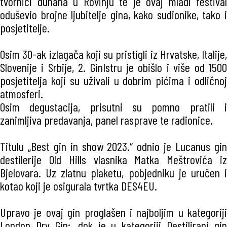
tvornici duhana u Rovinju te je ovaj mladi festival
oduševio brojne ljubitelje gina, kako sudionike, tako i
posjetitelje.
Osim 30-ak izlagača koji su pristigli iz Hrvatske, Italije,
Slovenije i Srbije, 2. GinIstru je obišlo i više od 1500
posjetitelja koji su uživali u dobrim pićima i odličnoj
atmosferi.
Osim degustacija, prisutni su pomno pratili i
zanimljiva predavanja, panel rasprave te radionice.
Titulu „Best gin in show 2023.“ odnio je Lucanus gin
destilerije Old Hills vlasnika Matka Meštrovića iz
Bjelovara. Uz zlatnu plaketu, pobjedniku je uručen i
kotao koji je osigurala tvrtka DES4EU.
Upravo je ovaj gin proglašen i najboljim u kategoriji
London Dry Gin;, dok je u kategoriji Destilirani gin