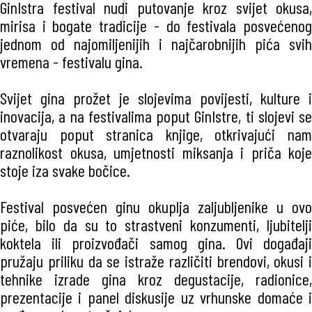
GinIstra festival nudi putovanje kroz svijet okusa,
mirisa i bogate tradicije - do festivala posvećenog
jednom od najomiljenijih i najčarobnijih pića svih
vremena - festivalu gina.
Svijet gina prožet je slojevima povijesti, kulture i
inovacija, a na festivalima poput GinIstre, ti slojevi se
otvaraju poput stranica knjige, otkrivajući nam
raznolikost okusa, umjetnosti miksanja i priča koje
stoje iza svake bočice.
Festival posvećen ginu okuplja zaljubljenike u ovo
piće, bilo da su to strastveni konzumenti, ljubitelji
koktela ili proizvođači samog gina. Ovi događaji
pružaju priliku da se istraže različiti brendovi, okusi i
tehnike izrade gina kroz degustacije, radionice,
prezentacije i panel diskusije uz vrhunske domaće i