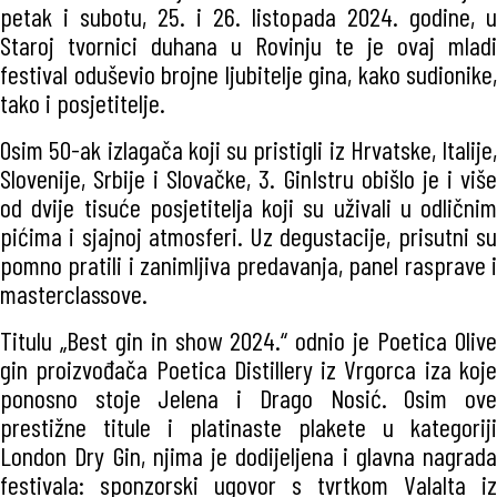
petak i subotu, 25. i 26. listopada 2024. godine, u
Staroj tvornici duhana u Rovinju te je ovaj mladi
festival oduševio brojne ljubitelje gina, kako sudionike,
tako i posjetitelje.
Osim 50-ak izlagača koji su pristigli iz Hrvatske, Italije,
Slovenije, Srbije i Slovačke, 3. GinIstru obišlo je i više
od dvije tisuće posjetitelja koji su uživali u odličnim
pićima i sjajnoj atmosferi. Uz degustacije, prisutni su
pomno pratili i zanimljiva predavanja, panel rasprave i
masterclassove.
Titulu „Best gin in show 2024.“ odnio je Poetica Olive
gin proizvođača Poetica Distillery iz Vrgorca iza koje
ponosno stoje Jelena i Drago Nosić. Osim ove
prestižne titule i platinaste plakete u kategoriji
London Dry Gin, njima je dodijeljena i glavna nagrada
festivala: sponzorski ugovor s tvrtkom Valalta iz