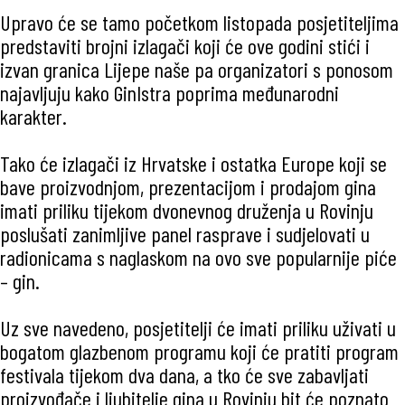
Upravo će se tamo početkom listopada posjetiteljima
predstaviti brojni izlagači koji će ove godini stići i
izvan granica Lijepe naše pa organizatori s ponosom
najavljuju kako GinIstra poprima međunarodni
karakter.
Tako će izlagači iz Hrvatske i ostatka Europe koji se
bave proizvodnjom, prezentacijom i prodajom gina
imati priliku tijekom dvonevnog druženja u Rovinju
poslušati zanimljive panel rasprave i sudjelovati u
radionicama s naglaskom na ovo sve popularnije piće
– gin.
Uz sve navedeno, posjetitelji će imati priliku uživati u
bogatom glazbenom programu koji će pratiti program
festivala tijekom dva dana, a tko će sve zabavljati
proizvođače i ljubitelje gina u Rovinju bit će poznato