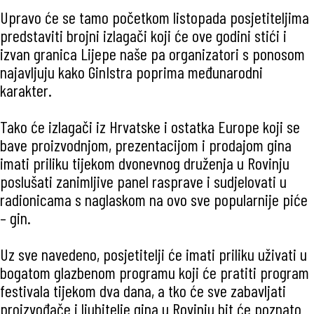
Upravo će se tamo početkom listopada posjetiteljima
predstaviti brojni izlagači koji će ove godini stići i
izvan granica Lijepe naše pa organizatori s ponosom
najavljuju kako GinIstra poprima međunarodni
karakter.
Tako će izlagači iz Hrvatske i ostatka Europe koji se
bave proizvodnjom, prezentacijom i prodajom gina
imati priliku tijekom dvonevnog druženja u Rovinju
poslušati zanimljive panel rasprave i sudjelovati u
radionicama s naglaskom na ovo sve popularnije piće
– gin.
Uz sve navedeno, posjetitelji će imati priliku uživati u
bogatom glazbenom programu koji će pratiti program
festivala tijekom dva dana, a tko će sve zabavljati
proizvođače i ljubitelje gina u Rovinju bit će poznato