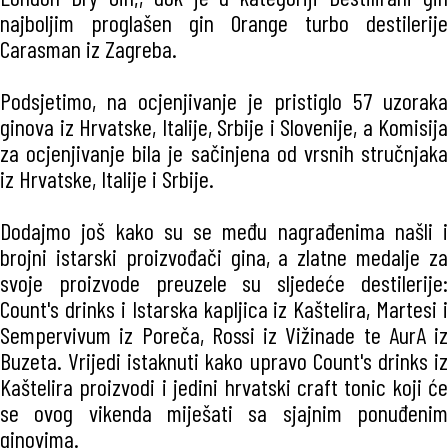
najboljim proglašen gin Orange turbo destilerije
Carasman iz Zagreba.
Podsjetimo, na ocjenjivanje je pristiglo 57 uzoraka
ginova iz Hrvatske, Italije, Srbije i Slovenije, a Komisija
za ocjenjivanje bila je sačinjena od vrsnih stručnjaka
iz Hrvatske, Italije i Srbije.
Dodajmo još kako su se među nagrađenima našli i
brojni istarski proizvođači gina, a zlatne medalje za
svoje proizvode preuzele su sljedeće destilerije:
Count's drinks i Istarska kapljica iz Kaštelira, Martesi i
Sempervivum iz Poreča, Rossi iz Vižinade te AurA iz
Buzeta. Vrijedi istaknuti kako upravo Count's drinks iz
Kaštelira proizvodi i jedini hrvatski craft tonic koji će
se ovog vikenda miješati sa sjajnim ponuđenim
ginovima.