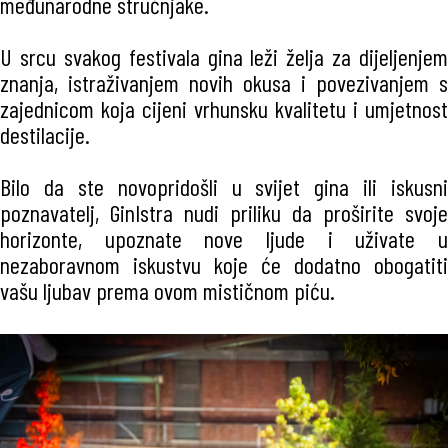
međunarodne stručnjake.
U srcu svakog festivala gina leži želja za dijeljenjem
znanja, istraživanjem novih okusa i povezivanjem s
zajednicom koja cijeni vrhunsku kvalitetu i umjetnost
destilacije.
Bilo da ste novopridošli u svijet gina ili iskusni
poznavatelj, GinIstra nudi priliku da proširite svoje
horizonte, upoznate nove ljude i uživate u
nezaboravnom iskustvu koje će dodatno obogatiti
vašu ljubav prema ovom mističnom piću.