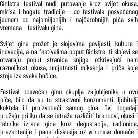
GinIstra festival nudi putovanje kroz svijet okusa,
mirisa i bogate tradicije - do festivala posvećenog
jednom od najomiljenijih i najčarobnijih pića svih
vremena - festivalu gina.
Svijet gina prožet je slojevima povijesti, kulture i
inovacija, a na festivalima poput GinIstre, ti slojevi se
otvaraju poput stranica knjige, otkrivajući nam
raznolikost okusa, umjetnosti miksanja i priča koje
stoje iza svake bočice.
Festival posvećen ginu okuplja zaljubljenike u ovo
piće, bilo da su to strastveni konzumenti, ljubitelji
koktela ili proizvođači samog gina. Ovi događaji
pružaju priliku da se istraže različiti brendovi, okusi i
tehnike izrade gina kroz degustacije, radionice,
prezentacije i panel diskusije uz vrhunske domaće i