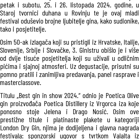
petak i subotu, 25. i 26. listopada 2024. godine, u
Staroj tvornici duhana u Rovinju te je ovaj mladi
festival oduševio brojne ljubitelje gina, kako sudionike,
tako i posjetitelje.
Osim 50-ak izlagača koji su pristigli iz Hrvatske, Italije,
Slovenije, Srbije i Slovačke, 3. GinIstru obišlo je i više
od dvije tisuće posjetitelja koji su uživali u odličnim
pićima i sjajnoj atmosferi. Uz degustacije, prisutni su
pomno pratili i zanimljiva predavanja, panel rasprave i
masterclassove.
Titulu „Best gin in show 2024.“ odnio je Poetica Olive
gin proizvođača Poetica Distillery iz Vrgorca iza koje
ponosno stoje Jelena i Drago Nosić. Osim ove
prestižne titule i platinaste plakete u kategoriji
London Dry Gin, njima je dodijeljena i glavna nagrada
festivala: sponzorski ugovor s tvrtkom Valalta iz