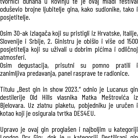
tvornici duhana u Rovinju te je ovaj mladi festival
oduševio brojne ljubitelje gina, kako sudionike, tako i
posjetitelje.
Osim 30-ak izlagača koji su pristigli iz Hrvatske, Italije,
Slovenije i Srbije, 2. GinIstru je obišlo i više od 1500
posjetitelja koji su uživali u dobrim pićima i odličnoj
atmosferi.
Osim degustacija, prisutni su pomno pratili i
zanimljiva predavanja, panel rasprave te radionice.
Titulu „Best gin in show 2023.“ odnio je Lucanus gin
destilerije Old Hills vlasnika Matka Meštrovića iz
Bjelovara. Uz zlatnu plaketu, pobjedniku je uručen i
kotao koji je osigurala tvrtka DES4EU.
Upravo je ovaj gin proglašen i najboljim u kategoriji
London Dry Gin;, dok je u kategoriji Destilirani gin