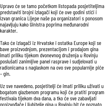
Upravo će se tamo početkom listopada posjetiteljima
predstaviti brojni izlagači koji će ove godini stići i
izvan granica Lijepe naše pa organizatori s ponosom
najavljuju kako GinIstra poprima međunarodni
karakter.
Tako će izlagači iz Hrvatske i ostatka Europe koji se
bave proizvodnjom, prezentacijom i prodajom gina
imati priliku tijekom dvonevnog druženja u Rovinju
poslušati zanimljive panel rasprave i sudjelovati u
radionicama s naglaskom na ovo sve popularnije piće
– gin.
Uz sve navedeno, posjetitelji će imati priliku uživati u
bogatom glazbenom programu koji će pratiti program
festivala tijekom dva dana, a tko će sve zabavljati
proizvođače i ljubitelje gina u Rovinju bit će poznato