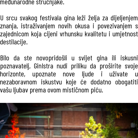
međunarodne stručnjake.
U srcu svakog festivala gina leži želja za dijeljenjem
znanja, istraživanjem novih okusa i povezivanjem s
zajednicom koja cijeni vrhunsku kvalitetu i umjetnost
destilacije.
Bilo da ste novopridošli u svijet gina ili iskusni
poznavatelj, GinIstra nudi priliku da proširite svoje
horizonte, upoznate nove ljude i uživate u
nezaboravnom iskustvu koje će dodatno obogatiti
vašu ljubav prema ovom mističnom piću.