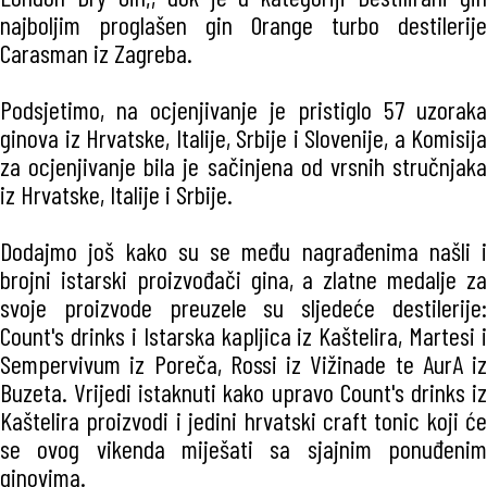
najboljim proglašen gin Orange turbo destilerije
Carasman iz Zagreba.
Podsjetimo, na ocjenjivanje je pristiglo 57 uzoraka
ginova iz Hrvatske, Italije, Srbije i Slovenije, a Komisija
za ocjenjivanje bila je sačinjena od vrsnih stručnjaka
iz Hrvatske, Italije i Srbije.
Dodajmo još kako su se među nagrađenima našli i
brojni istarski proizvođači gina, a zlatne medalje za
svoje proizvode preuzele su sljedeće destilerije:
Count's drinks i Istarska kapljica iz Kaštelira, Martesi i
Sempervivum iz Poreča, Rossi iz Vižinade te AurA iz
Buzeta. Vrijedi istaknuti kako upravo Count's drinks iz
Kaštelira proizvodi i jedini hrvatski craft tonic koji će
se ovog vikenda miješati sa sjajnim ponuđenim
ginovima.