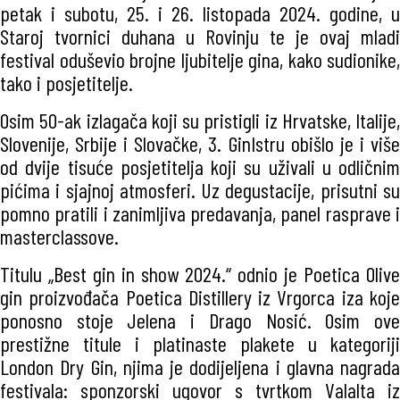
petak i subotu, 25. i 26. listopada 2024. godine, u
Staroj tvornici duhana u Rovinju te je ovaj mladi
festival oduševio brojne ljubitelje gina, kako sudionike,
tako i posjetitelje.
Osim 50-ak izlagača koji su pristigli iz Hrvatske, Italije,
Slovenije, Srbije i Slovačke, 3. GinIstru obišlo je i više
od dvije tisuće posjetitelja koji su uživali u odličnim
pićima i sjajnoj atmosferi. Uz degustacije, prisutni su
pomno pratili i zanimljiva predavanja, panel rasprave i
masterclassove.
Titulu „Best gin in show 2024.“ odnio je Poetica Olive
gin proizvođača Poetica Distillery iz Vrgorca iza koje
ponosno stoje Jelena i Drago Nosić. Osim ove
prestižne titule i platinaste plakete u kategoriji
London Dry Gin, njima je dodijeljena i glavna nagrada
festivala: sponzorski ugovor s tvrtkom Valalta iz