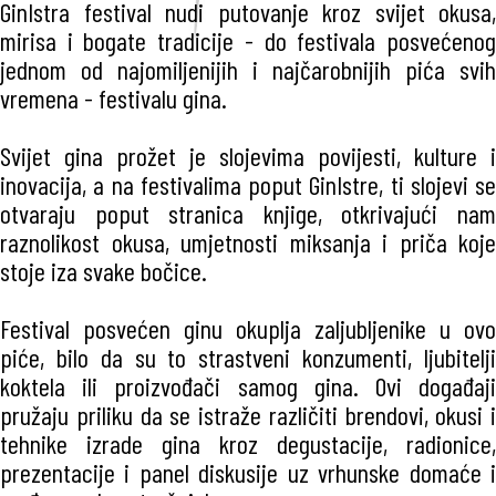
GinIstra festival nudi putovanje kroz svijet okusa,
mirisa i bogate tradicije - do festivala posvećenog
jednom od najomiljenijih i najčarobnijih pića svih
vremena - festivalu gina.
Svijet gina prožet je slojevima povijesti, kulture i
inovacija, a na festivalima poput GinIstre, ti slojevi se
otvaraju poput stranica knjige, otkrivajući nam
raznolikost okusa, umjetnosti miksanja i priča koje
stoje iza svake bočice.
Festival posvećen ginu okuplja zaljubljenike u ovo
piće, bilo da su to strastveni konzumenti, ljubitelji
koktela ili proizvođači samog gina. Ovi događaji
pružaju priliku da se istraže različiti brendovi, okusi i
tehnike izrade gina kroz degustacije, radionice,
prezentacije i panel diskusije uz vrhunske domaće i