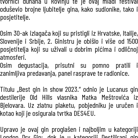
tvornici duhana u Rovinju te je ovaj mladi festival
oduševio brojne ljubitelje gina, kako sudionike, tako i
posjetitelje.
Osim 30-ak izlagača koji su pristigli iz Hrvatske, Italije,
Slovenije i Srbije, 2. GinIstru je obišlo i više od 1500
posjetitelja koji su uživali u dobrim pićima i odličnoj
atmosferi.
Osim degustacija, prisutni su pomno pratili i
zanimljiva predavanja, panel rasprave te radionice.
Titulu „Best gin in show 2023.“ odnio je Lucanus gin
destilerije Old Hills vlasnika Matka Meštrovića iz
Bjelovara. Uz zlatnu plaketu, pobjedniku je uručen i
kotao koji je osigurala tvrtka DES4EU.
Upravo je ovaj gin proglašen i najboljim u kategoriji
London Dry Gin;, dok je u kategoriji Destilirani gin