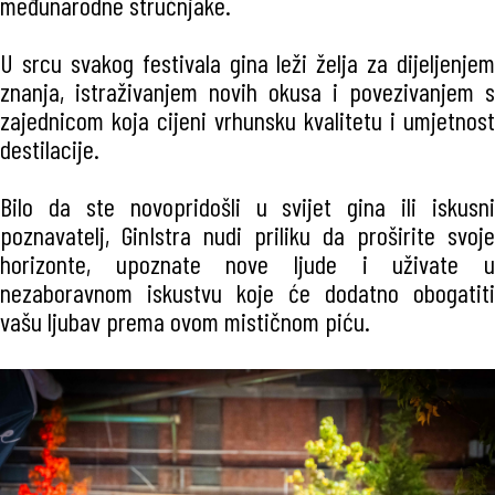
međunarodne stručnjake.
U srcu svakog festivala gina leži želja za dijeljenjem
znanja, istraživanjem novih okusa i povezivanjem s
zajednicom koja cijeni vrhunsku kvalitetu i umjetnost
destilacije.
Bilo da ste novopridošli u svijet gina ili iskusni
poznavatelj, GinIstra nudi priliku da proširite svoje
horizonte, upoznate nove ljude i uživate u
nezaboravnom iskustvu koje će dodatno obogatiti
vašu ljubav prema ovom mističnom piću.