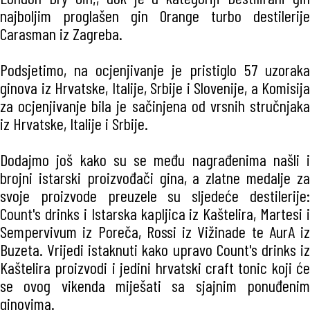
najboljim proglašen gin Orange turbo destilerije
Carasman iz Zagreba.
Podsjetimo, na ocjenjivanje je pristiglo 57 uzoraka
ginova iz Hrvatske, Italije, Srbije i Slovenije, a Komisija
za ocjenjivanje bila je sačinjena od vrsnih stručnjaka
iz Hrvatske, Italije i Srbije.
Dodajmo još kako su se među nagrađenima našli i
brojni istarski proizvođači gina, a zlatne medalje za
svoje proizvode preuzele su sljedeće destilerije:
Count's drinks i Istarska kapljica iz Kaštelira, Martesi i
Sempervivum iz Poreča, Rossi iz Vižinade te AurA iz
Buzeta. Vrijedi istaknuti kako upravo Count's drinks iz
Kaštelira proizvodi i jedini hrvatski craft tonic koji će
se ovog vikenda miješati sa sjajnim ponuđenim
ginovima.