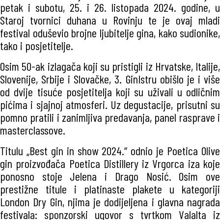
petak i subotu, 25. i 26. listopada 2024. godine, u
Staroj tvornici duhana u Rovinju te je ovaj mladi
festival oduševio brojne ljubitelje gina, kako sudionike,
tako i posjetitelje.
Osim 50-ak izlagača koji su pristigli iz Hrvatske, Italije,
Slovenije, Srbije i Slovačke, 3. GinIstru obišlo je i više
od dvije tisuće posjetitelja koji su uživali u odličnim
pićima i sjajnoj atmosferi. Uz degustacije, prisutni su
pomno pratili i zanimljiva predavanja, panel rasprave i
masterclassove.
Titulu „Best gin in show 2024.“ odnio je Poetica Olive
gin proizvođača Poetica Distillery iz Vrgorca iza koje
ponosno stoje Jelena i Drago Nosić. Osim ove
prestižne titule i platinaste plakete u kategoriji
London Dry Gin, njima je dodijeljena i glavna nagrada
festivala: sponzorski ugovor s tvrtkom Valalta iz