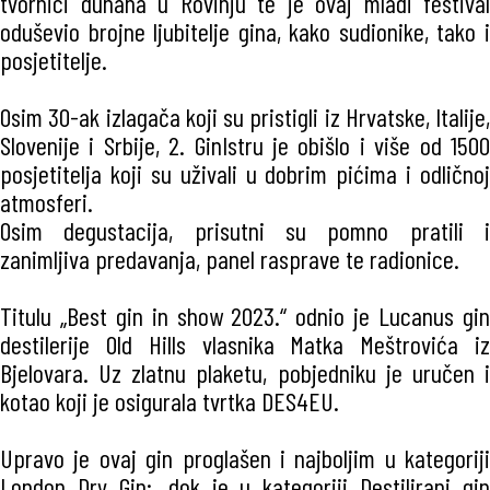
tvornici duhana u Rovinju te je ovaj mladi festival
oduševio brojne ljubitelje gina, kako sudionike, tako i
posjetitelje.
Osim 30-ak izlagača koji su pristigli iz Hrvatske, Italije,
Slovenije i Srbije, 2. GinIstru je obišlo i više od 1500
posjetitelja koji su uživali u dobrim pićima i odličnoj
atmosferi.
Osim degustacija, prisutni su pomno pratili i
zanimljiva predavanja, panel rasprave te radionice.
Titulu „Best gin in show 2023.“ odnio je Lucanus gin
destilerije Old Hills vlasnika Matka Meštrovića iz
Bjelovara. Uz zlatnu plaketu, pobjedniku je uručen i
kotao koji je osigurala tvrtka DES4EU.
Upravo je ovaj gin proglašen i najboljim u kategoriji
London Dry Gin;, dok je u kategoriji Destilirani gin