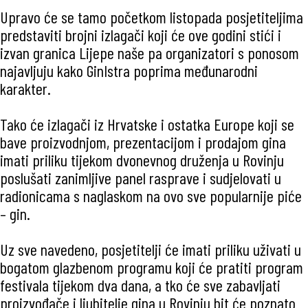
Upravo će se tamo početkom listopada posjetiteljima
predstaviti brojni izlagači koji će ove godini stići i
izvan granica Lijepe naše pa organizatori s ponosom
najavljuju kako GinIstra poprima međunarodni
karakter.
Tako će izlagači iz Hrvatske i ostatka Europe koji se
bave proizvodnjom, prezentacijom i prodajom gina
imati priliku tijekom dvonevnog druženja u Rovinju
poslušati zanimljive panel rasprave i sudjelovati u
radionicama s naglaskom na ovo sve popularnije piće
– gin.
Uz sve navedeno, posjetitelji će imati priliku uživati u
bogatom glazbenom programu koji će pratiti program
festivala tijekom dva dana, a tko će sve zabavljati
proizvođače i ljubitelje gina u Rovinju bit će poznato