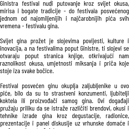
GinIstra festival nudi putovanje kroz svijet okusa,
mirisa i bogate tradicije - do festivala posvećenog
jednom od najomiljenijih i najčarobnijih pića svih
vremena - festivalu gina.
Svijet gina prožet je slojevima povijesti, kulture i
inovacija, a na festivalima poput GinIstre, ti slojevi se
otvaraju poput stranica knjige, otkrivajući nam
raznolikost okusa, umjetnosti miksanja i priča koje
stoje iza svake bočice.
Festival posvećen ginu okuplja zaljubljenike u ovo
piće, bilo da su to strastveni konzumenti, ljubitelji
koktela ili proizvođači samog gina. Ovi događaji
pružaju priliku da se istraže različiti brendovi, okusi i
tehnike izrade gina kroz degustacije, radionice,
prezentacije i panel diskusije uz vrhunske domaće i