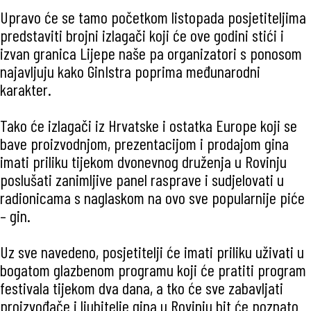
Upravo će se tamo početkom listopada posjetiteljima
predstaviti brojni izlagači koji će ove godini stići i
izvan granica Lijepe naše pa organizatori s ponosom
najavljuju kako GinIstra poprima međunarodni
karakter.
Tako će izlagači iz Hrvatske i ostatka Europe koji se
bave proizvodnjom, prezentacijom i prodajom gina
imati priliku tijekom dvonevnog druženja u Rovinju
poslušati zanimljive panel rasprave i sudjelovati u
radionicama s naglaskom na ovo sve popularnije piće
– gin.
Uz sve navedeno, posjetitelji će imati priliku uživati u
bogatom glazbenom programu koji će pratiti program
festivala tijekom dva dana, a tko će sve zabavljati
proizvođače i ljubitelje gina u Rovinju bit će poznato