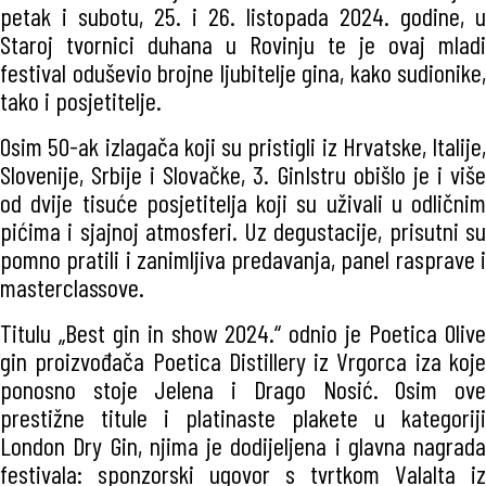
petak i subotu, 25. i 26. listopada 2024. godine, u
Staroj tvornici duhana u Rovinju te je ovaj mladi
festival oduševio brojne ljubitelje gina, kako sudionike,
tako i posjetitelje.
Osim 50-ak izlagača koji su pristigli iz Hrvatske, Italije,
Slovenije, Srbije i Slovačke, 3. GinIstru obišlo je i više
od dvije tisuće posjetitelja koji su uživali u odličnim
pićima i sjajnoj atmosferi. Uz degustacije, prisutni su
pomno pratili i zanimljiva predavanja, panel rasprave i
masterclassove.
Titulu „Best gin in show 2024.“ odnio je Poetica Olive
gin proizvođača Poetica Distillery iz Vrgorca iza koje
ponosno stoje Jelena i Drago Nosić. Osim ove
prestižne titule i platinaste plakete u kategoriji
London Dry Gin, njima je dodijeljena i glavna nagrada
festivala: sponzorski ugovor s tvrtkom Valalta iz