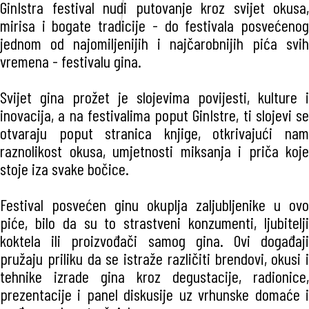
GinIstra festival nudi putovanje kroz svijet okusa,
mirisa i bogate tradicije - do festivala posvećenog
jednom od najomiljenijih i najčarobnijih pića svih
vremena - festivalu gina.
Svijet gina prožet je slojevima povijesti, kulture i
inovacija, a na festivalima poput GinIstre, ti slojevi se
otvaraju poput stranica knjige, otkrivajući nam
raznolikost okusa, umjetnosti miksanja i priča koje
stoje iza svake bočice.
Festival posvećen ginu okuplja zaljubljenike u ovo
piće, bilo da su to strastveni konzumenti, ljubitelji
koktela ili proizvođači samog gina. Ovi događaji
pružaju priliku da se istraže različiti brendovi, okusi i
tehnike izrade gina kroz degustacije, radionice,
prezentacije i panel diskusije uz vrhunske domaće i