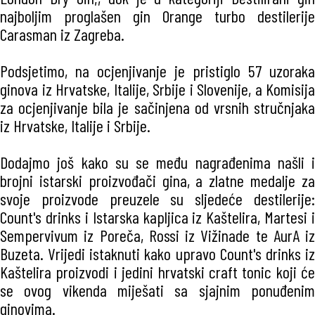
najboljim proglašen gin Orange turbo destilerije
Carasman iz Zagreba.
Podsjetimo, na ocjenjivanje je pristiglo 57 uzoraka
ginova iz Hrvatske, Italije, Srbije i Slovenije, a Komisija
za ocjenjivanje bila je sačinjena od vrsnih stručnjaka
iz Hrvatske, Italije i Srbije.
Dodajmo još kako su se među nagrađenima našli i
brojni istarski proizvođači gina, a zlatne medalje za
svoje proizvode preuzele su sljedeće destilerije:
Count's drinks i Istarska kapljica iz Kaštelira, Martesi i
Sempervivum iz Poreča, Rossi iz Vižinade te AurA iz
Buzeta. Vrijedi istaknuti kako upravo Count's drinks iz
Kaštelira proizvodi i jedini hrvatski craft tonic koji će
se ovog vikenda miješati sa sjajnim ponuđenim
ginovima.