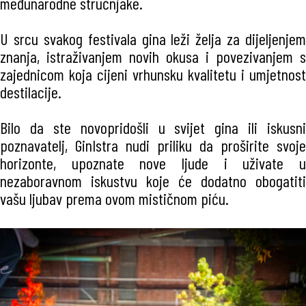
međunarodne stručnjake.
U srcu svakog festivala gina leži želja za dijeljenjem
znanja, istraživanjem novih okusa i povezivanjem s
zajednicom koja cijeni vrhunsku kvalitetu i umjetnost
destilacije.
Bilo da ste novopridošli u svijet gina ili iskusni
poznavatelj, GinIstra nudi priliku da proširite svoje
horizonte, upoznate nove ljude i uživate u
nezaboravnom iskustvu koje će dodatno obogatiti
vašu ljubav prema ovom mističnom piću.