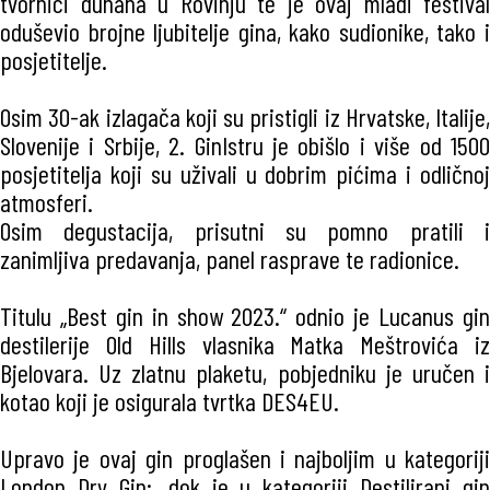
tvornici duhana u Rovinju te je ovaj mladi festival
oduševio brojne ljubitelje gina, kako sudionike, tako i
posjetitelje.
Osim 30-ak izlagača koji su pristigli iz Hrvatske, Italije,
Slovenije i Srbije, 2. GinIstru je obišlo i više od 1500
posjetitelja koji su uživali u dobrim pićima i odličnoj
atmosferi.
Osim degustacija, prisutni su pomno pratili i
zanimljiva predavanja, panel rasprave te radionice.
Titulu „Best gin in show 2023.“ odnio je Lucanus gin
destilerije Old Hills vlasnika Matka Meštrovića iz
Bjelovara. Uz zlatnu plaketu, pobjedniku je uručen i
kotao koji je osigurala tvrtka DES4EU.
Upravo je ovaj gin proglašen i najboljim u kategoriji
London Dry Gin;, dok je u kategoriji Destilirani gin